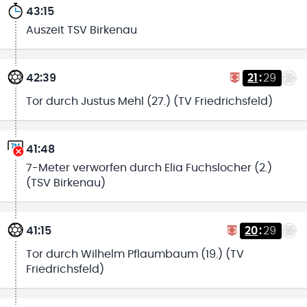
43:15
Auszeit TSV Birkenau
42:39
21
:
29
Tor durch Justus Mehl (27.) (TV Friedrichsfeld)
41:48
7-Meter verworfen durch Elia Fuchslocher (2.)
(TSV Birkenau)
41:15
20
:
29
Tor durch Wilhelm Pflaumbaum (19.) (TV
Friedrichsfeld)