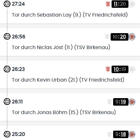
27:24
11
:
20
Tor durch Sebastian Lay (9.) (TV Friedrichsfeld)
26:56
10
:
20
Tor durch Niclas Jöst (11.) (TSV Birkenau)
26:23
10
:
19
Tor durch Kevin Urban (21.) (TV Friedrichsfeld)
26:11
9
:
19
Tor durch Jonas Böhm (15.) (TSV Birkenau)
25:20
9
:
18