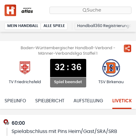
Suche
MEIN HANDBALL
ALLE SPIELE
Handball360 Registrierung
Baden-Württembergischer Handball-Verband -
Männer-Verbandsliga Staffel 1
32
:
36
TV Friedrichsfeld
TSV Birkenau
Spiel beendet
SPIELINFO
SPIELBERICHT
AUFSTELLUNG
LIVETICKE
60:00
Spielabschluss mit Pins Heim/Gast/SRA/SRB