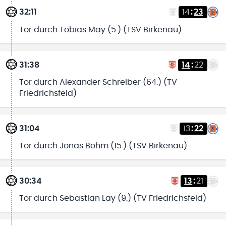
32:11
14
:
23
Tor durch Tobias May (5.) (TSV Birkenau)
31:38
14
:
22
Tor durch Alexander Schreiber (64.) (TV
Friedrichsfeld)
31:04
13
:
22
Tor durch Jonas Böhm (15.) (TSV Birkenau)
30:34
13
:
21
Tor durch Sebastian Lay (9.) (TV Friedrichsfeld)