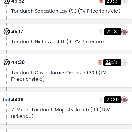
45:52
23
:
31
Tor durch Sebastian Lay (9.) (TV Friedrichsfeld)
45:17
22
:
31
Tor durch Niclas Jöst (11.) (TSV Birkenau)
44:30
22
:
30
Tor durch Oliver James Oschatz (20.) (TV
Friedrichsfeld)
44:01
21
:
30
7-Meter Tor durch Majirský Jakub (9.) (TSV
Birkenau)