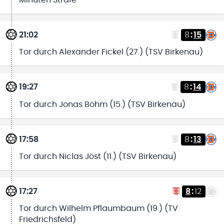
Minuten Strafe
21:02
8
:
15
Tor durch Alexander Fickel (27.) (TSV Birkenau)
19:27
8
:
14
Tor durch Jonas Böhm (15.) (TSV Birkenau)
17:58
8
:
13
Tor durch Niclas Jöst (11.) (TSV Birkenau)
17:27
8
:
12
Tor durch Wilhelm Pflaumbaum (19.) (TV
Friedrichsfeld)