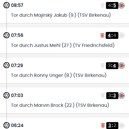
08:57
4
:
5
Tor durch Majirský Jakub (9.) (TSV Birkenau)
07:56
4
:
4
Tor durch Justus Mehl (27.) (TV Friedrichsfeld)
07:29
3
:
4
Tor durch Ronny Unger (8.) (TSV Birkenau)
07:03
3
:
3
Tor durch Marvin Brock (22.) (TSV Birkenau)
06:24
3
:
2