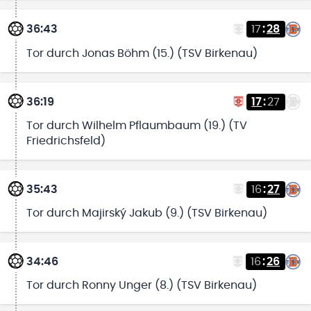
36:43
17
:
28
Tor durch Jonas Böhm (15.) (TSV Birkenau)
36:19
17
:
27
Tor durch Wilhelm Pflaumbaum (19.) (TV
Friedrichsfeld)
35:43
16
:
27
Tor durch Majirský Jakub (9.) (TSV Birkenau)
34:46
16
:
26
Tor durch Ronny Unger (8.) (TSV Birkenau)