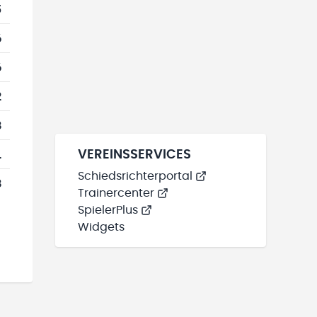
5
6
6
2
8
1
VEREINSSERVICES
Schiedsrichterportal
8
Trainercenter
SpielerPlus
Widgets