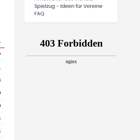
Spielzug - Ideen für Vereine
FAQ
.
9
1
8
0
0
5
5