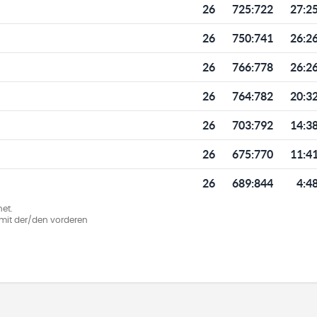
26
725
:
722
27:2
26
750
:
741
26:2
26
766
:
778
26:2
26
764
:
782
20:3
26
703
:
792
14:3
26
675
:
770
11:4
26
689
:
844
4:4
et.
ie mit der/den vorderen