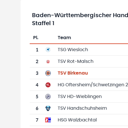
Baden-Württembergischer Hand
Staffel 1
Pl.
Team
Team-Logo
Tabelle mit Vereinsplatzierungen, Spielen, 
1
TSG Wiesloch
2
TSV Rot-Malsch
3
TSV Birkenau
4
HG Oftersheim/Schwetzingen 2
5
TSV HD-Wieblingen
6
TSV Handschuhsheim
7
HSG Walzbachtal