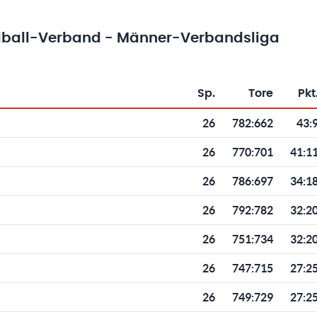
ball-Verband - Männer-Verbandsliga
Sp.
Tore
Pkt
Toren und Punkten
26
782
:
662
43:
26
770
:
701
41:1
26
786
:
697
34:1
26
792
:
782
32:2
26
751
:
734
32:2
26
747
:
715
27:2
26
749
:
729
27:2