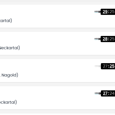
29
:
25
kartal)
28
:
25
Neckartal)
27
:
25
L Nagold)
27
:
24
eckartal)