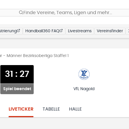
Finde Vereine, Teams, Ligen und mehr…
trierung
Handball360 FAQ
Livestreams
Vereinsfinder
- Männer Bezirksoberliga Staffel 1
31
:
27
Spiel beendet
VfL Nagold
LIVETICKER
TABELLE
HALLE