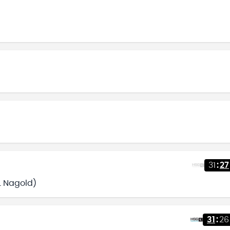
31
:
27
L Nagold)
31
:
26