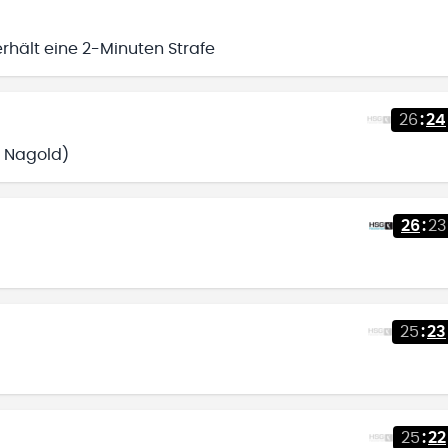
rhält eine 2-Minuten Strafe
26
:
24
L Nagold)
26
:
23
25
:
23
25
:
22