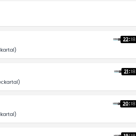
22
:
18
kartal)
21
:
18
eckartal)
20
:
18
kartal)