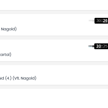
30
:
26
L Nagold)
30
:
25
kartal)
d (4.) (VfL Nagold)