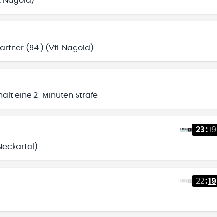
L Nagold)
rtner (94.) (VfL Nagold)
ält eine 2-Minuten Strafe
23
:
19
Neckartal)
22
:
19