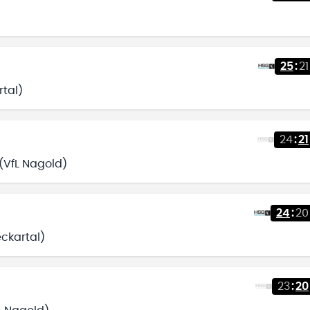
25
:
21
rtal)
24
:
21
 (VfL Nagold)
24
:
20
eckartal)
23
:
20