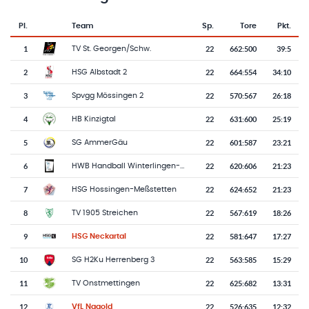
Pl.
Team
Sp.
Tore
Pkt.
Team-Logo
Tabelle mit Vereinsplatzierungen, Spielen, Toren und Punkten
1
22
662
:
500
39:5
TV St. Georgen/Schw.
2
22
664
:
554
34:10
HSG Albstadt 2
3
22
570
:
567
26:18
Spvgg Mössingen 2
4
22
631
:
600
25:19
HB Kinzigtal
5
22
601
:
587
23:21
SG AmmerGäu
6
22
620
:
606
21:23
HWB Handball Winterlingen-Bitz
7
22
624
:
652
21:23
HSG Hossingen-Meßstetten
8
22
567
:
619
18:26
TV 1905 Streichen
9
22
581
:
647
17:27
HSG Neckartal
10
22
563
:
585
15:29
SG H2Ku Herrenberg 3
11
22
625
:
682
13:31
TV Onstmettingen
12
22
526
:
635
12:32
VfL Nagold