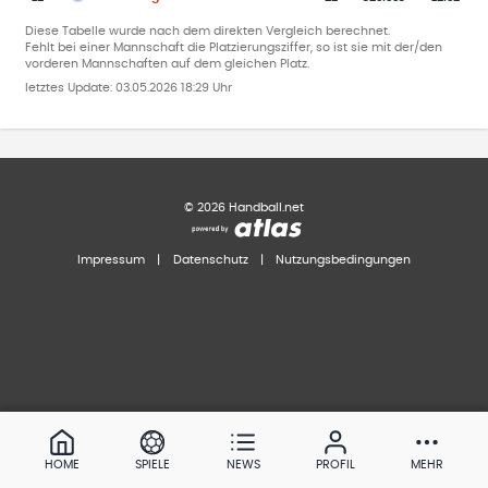
Diese Tabelle wurde nach dem direkten Vergleich berechnet.
Fehlt bei einer Mannschaft die Platzierungsziffer, so ist sie mit der/den
vorderen Mannschaften auf dem gleichen Platz.
letztes Update:
03.05.2026 18:29 Uhr
©
2026
Handball.net
Impressum
|
Datenschutz
|
Nutzungsbedingungen
HOME
SPIELE
NEWS
PROFIL
MEHR