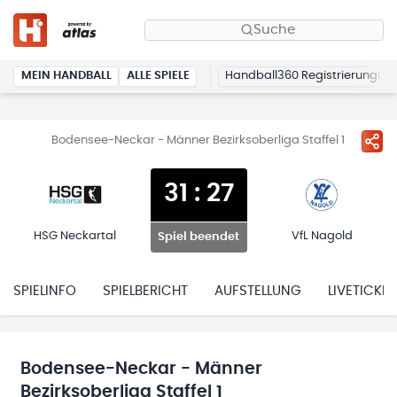
Suche
MEIN HANDBALL
ALLE SPIELE
Handball360 Registrierung
Bodensee-Neckar - Männer Bezirksoberliga Staffel 1
31
:
27
HSG Neckartal
VfL Nagold
Spiel beendet
SPIELINFO
SPIELBERICHT
AUFSTELLUNG
LIVETICKER
Bodensee-Neckar - Männer
Bezirksoberliga Staffel 1