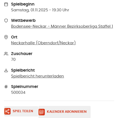
Spielbeginn
Samstag, 01.11.2025 - 19:30 Uhr
Wettbewerb
Bodensee-Neckar - Männer Bezirksoberliga Staffel 1
Ort
Neckarhalle
(
Oberndorf/Neckar
)
Zuschauer
70
Spielbericht
Spielbericht herunterladen
Spielnummer
500034
SPIEL TEILEN
KALENDER ABONNIEREN