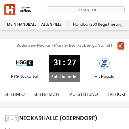
Suche
MEIN HANDBALL
ALLE SPIELE
Handball360 Registrierung
Bodensee-Neckar - Männer Bezirksoberliga Staffel 1
31
:
27
HSG Neckartal
VfL Nagold
Spiel beendet
SPIELINFO
SPIELBERICHT
AUFSTELLUNG
LIVETICKER
NECKARHALLE (OBERNDORF)