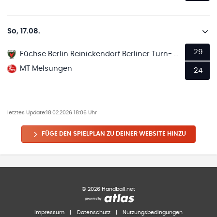
So, 17.08.
29
Füchse Berlin Reinickendorf Berliner Turn- und Sportverein von 1891 e.V. 5
MT Melsungen
24
letztes Update:
18.02.2026 18:06 Uhr
FÜGE DEN SPIELPLAN ZU DEINER WEBSITE HINZU
©
2026
Handball.net
Impressum
|
Datenschutz
|
Nutzungsbedingungen