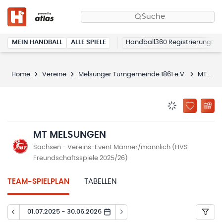
Suche
MEIN HANDBALL
ALLE SPIELE
Handball360 Registrierung
Home
Vereine
Melsunger Turngemeinde 1861 e.V.
MT Melsungen
BENACHRICHTIG
ZU „MEINE
MT MELSUNGEN
Sachsen - Vereins-Event Männer/männlich (HVS
Freundschaftsspiele 2025/26)
TEAM-SPIELPLAN
TABELLEN
01.07.2025 - 30.06.2026