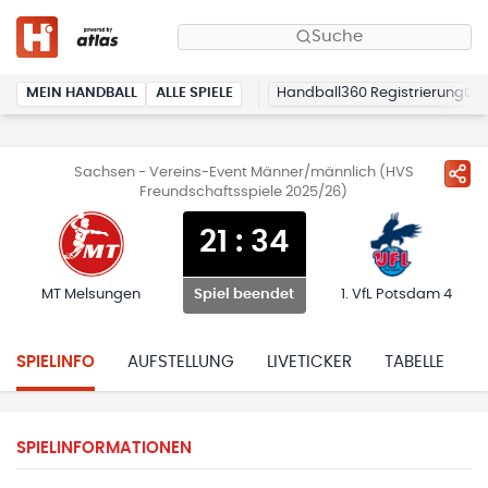
Suche
MEIN HANDBALL
ALLE SPIELE
Handball360 Registrierung
Sachsen - Vereins-Event Männer/männlich (HVS
Freundschaftsspiele 2025/26)
21
:
34
MT Melsungen
1. VfL Potsdam 4
Spiel beendet
SPIELINFO
AUFSTELLUNG
LIVETICKER
TABELLE
H
SPIELINFORMATIONEN