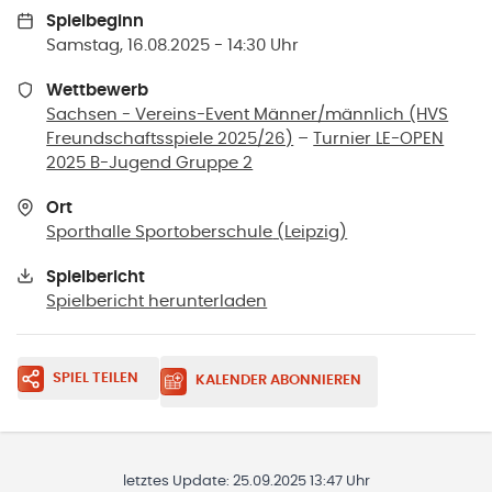
Spielbeginn
Samstag, 16.08.2025 - 14:30 Uhr
Wettbewerb
Sachsen - Vereins-Event Männer/männlich (HVS
Freundschaftsspiele 2025/26)
–
Turnier LE-OPEN
2025 B-Jugend Gruppe 2
Ort
Sporthalle Sportoberschule
(
Leipzig
)
Spielbericht
Spielbericht herunterladen
SPIEL TEILEN
KALENDER ABONNIEREN
letztes Update:
25.09.2025 13:47 Uhr