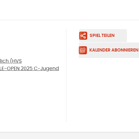
SPIEL TEILEN
KALENDER ABONNIEREN
ich (HVS
 LE-OPEN 2025 C-Jugend