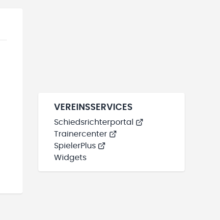
VEREINSSERVICES
Schiedsrichterportal
Trainercenter
SpielerPlus
Widgets