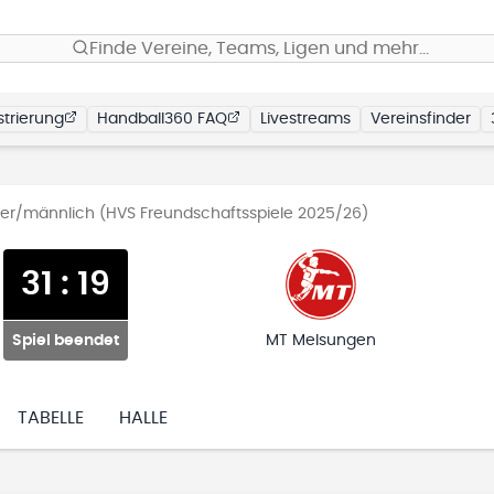
Finde Vereine, Teams, Ligen und mehr…
trierung
Handball360 FAQ
Livestreams
Vereinsfinder
er/männlich (HVS Freundschaftsspiele 2025/26)
31
:
19
Spiel beendet
MT Melsungen
TABELLE
HALLE