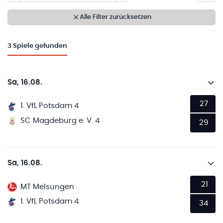
Alle Filter zurücksetzen
3
Spiele gefunden
Sa, 16.08.
27
1. VfL Potsdam 4
SC Magdeburg e. V. 4
29
Sa, 16.08.
21
MT Melsungen
1. VfL Potsdam 4
34