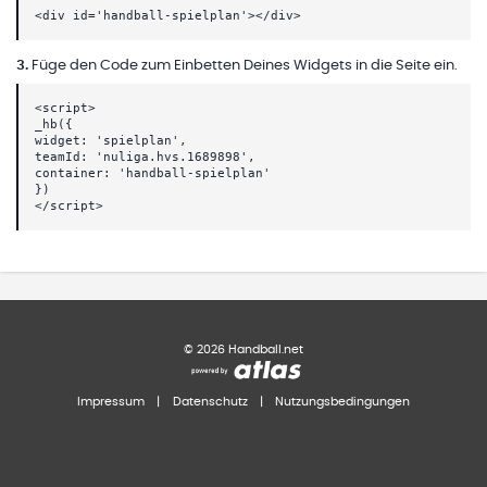
<div id='handball-spielplan'></div>
3
.
Füge den Code zum Einbetten Deines Widgets in die Seite ein.
<script>
_hb({
widget: 'spielplan',
teamId: 'nuliga.hvs.1689898',
container: 'handball-spielplan'
})
</script>
©
2026
Handball.net
Impressum
|
Datenschutz
|
Nutzungsbedingungen