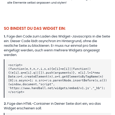
alle Elemente selbst anpassen und stylen!
SO BINDEST DU DAS WIDGET EIN:
1
.
Füge den Code zum Laden des Widget-Javascripts in die Seite
ein. Dieser Code lädt asynchron im Hintergrund, ohne die
restliche Seite zu blockieren. Er muss nur einmal pro Seite
eingefügt werden, auch wenn mehrere Widgets angezeigt
werden.
<script>
(function(e,t,n,r,i,s,o){e[i]=e[i]||function()
{(e[i].q=e[i].q||[]).push(arguments)}, e[i].l=1*new
Date;s=t.createElement(n),o=t.getElementsByTagName(n)
[0];s.async=1; s.src=r;o.parentNode.insertBefore(s,o)})
(window,document,"script",
'https://www.handball.net/widgets/embed/v1.js',"_hb");
</script>
2
.
Füge den HTML-Container in Deiner Seite dort ein, wo das
Widget erscheinen soll.