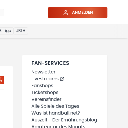
ANMELDEN
3. Liga
JBLH
FAN-SERVICES
Newsletter
Livestreams
HTIGUNGSSTATUS WIRD GELADEN
MEINE TEAMS“ HINZUFÜGEN
Fanshops
Ticketshops
Vereinsfinder
Alle Spiele des Tages
Was ist handball.net?
Auszeit - Der Ernährungsblog
Amateurtor des Monats