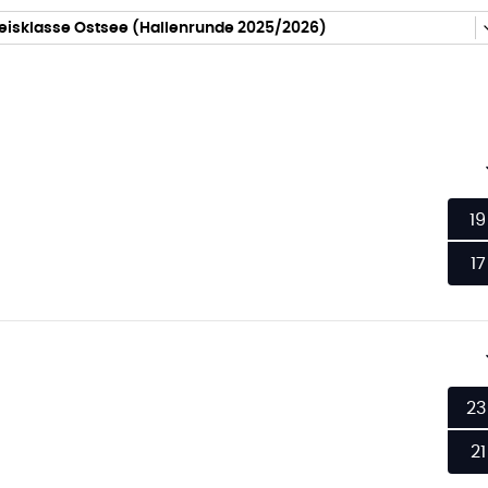
eisklasse Ostsee (Hallenrunde 2025/2026)
19
17
23
21