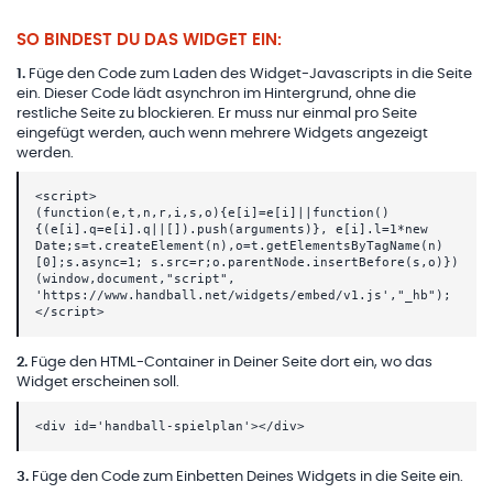
SO BINDEST DU DAS WIDGET EIN:
1
.
Füge den Code zum Laden des Widget-Javascripts in die Seite
ein. Dieser Code lädt asynchron im Hintergrund, ohne die
restliche Seite zu blockieren. Er muss nur einmal pro Seite
eingefügt werden, auch wenn mehrere Widgets angezeigt
werden.
<script>
(function(e,t,n,r,i,s,o){e[i]=e[i]||function()
{(e[i].q=e[i].q||[]).push(arguments)}, e[i].l=1*new
Date;s=t.createElement(n),o=t.getElementsByTagName(n)
[0];s.async=1; s.src=r;o.parentNode.insertBefore(s,o)})
(window,document,"script",
'https://www.handball.net/widgets/embed/v1.js',"_hb");
</script>
2
.
Füge den HTML-Container in Deiner Seite dort ein, wo das
Widget erscheinen soll.
<div id='handball-spielplan'></div>
3
.
Füge den Code zum Einbetten Deines Widgets in die Seite ein.