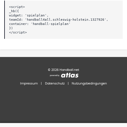
<script>
_hb({
widget: 'spielplan',
teamId: 'handball4all.schleswig-holstein.1327926',
container: 'handball-spielplan'
})
</script>
©
2026
Handball.net
Impressum
|
Datenschutz
|
Nutzungsbedingungen