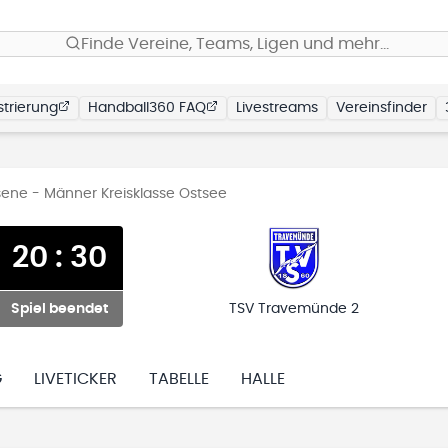
Finde Vereine, Teams, Ligen und mehr…
trierung
Handball360 FAQ
Livestreams
Vereinsfinder
ene - Männer Kreisklasse Ostsee
20
:
30
Spiel beendet
TSV Travemünde 2
G
LIVETICKER
TABELLE
HALLE