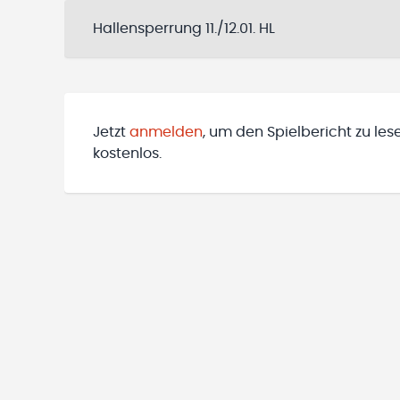
Hallensperrung 11./12.01. HL
Jetzt
anmelden
, um den Spielbericht zu les
kostenlos.