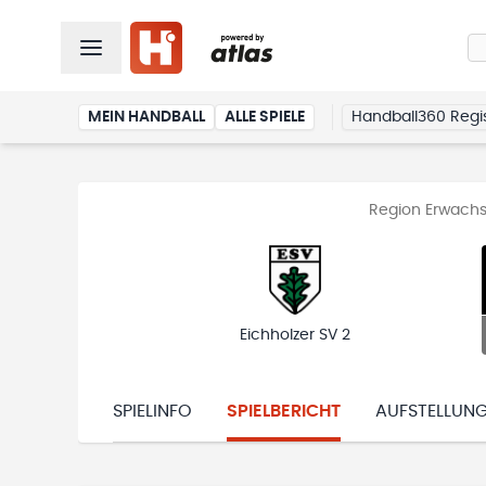
MEIN HANDBALL
ALLE SPIELE
Handball360 Regis
Region Erwachs
Eichholzer SV 2
SPIELINFO
SPIELBERICHT
AUFSTELLUN