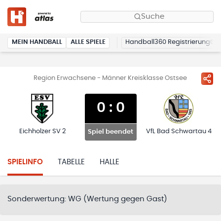
Suche
MEIN HANDBALL
ALLE SPIELE
Handball360 Registrierung
Region Erwachsene - Männer Kreisklasse Ostsee
0
:
0
Eichholzer SV 2
VfL Bad Schwartau 4
Spiel beendet
SPIELINFO
TABELLE
HALLE
Sonderwertung:
WG (Wertung gegen Gast)