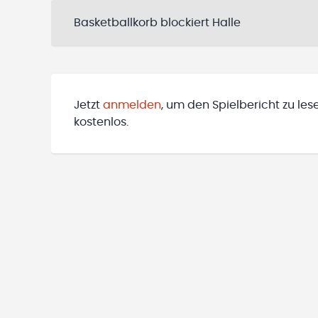
Basketballkorb blockiert Halle
Jetzt
anmelden
, um den Spielbericht zu les
kostenlos.