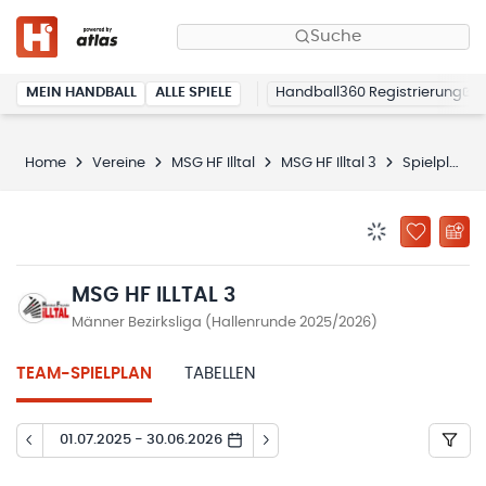
Suche
MEIN HANDBALL
ALLE SPIELE
Handball360 Registrierung
Home
Vereine
MSG HF Illtal
MSG HF Illtal 3
Spielplan
BENACHRICHTIG
ZU „MEINE
MSG HF ILLTAL 3
Männer Bezirksliga (Hallenrunde 2025/2026)
TEAM-SPIELPLAN
TABELLEN
01.07.2025 - 30.06.2026