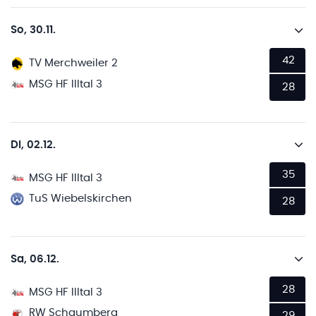
So, 30.11.
42
TV Merchweiler 2
MSG HF Illtal 3
28
Di, 02.12.
35
MSG HF Illtal 3
TuS Wiebelskirchen
28
Sa, 06.12.
28
MSG HF Illtal 3
RW Schaumberg
29