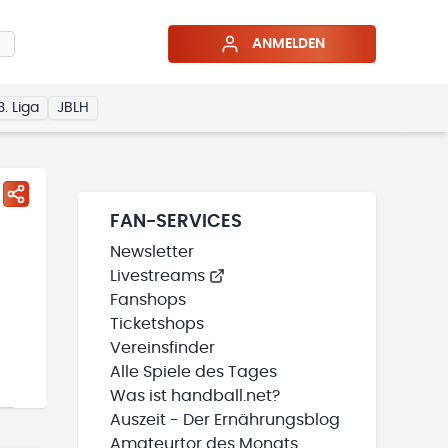
ANMELDEN
3. Liga
JBLH
FAN-SERVICES
Newsletter
Livestreams
Fanshops
Ticketshops
Vereinsfinder
Alle Spiele des Tages
Was ist handball.net?
Auszeit - Der Ernährungsblog
Amateurtor des Monats