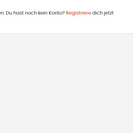
en. Du hast noch kein Konto?
Registriere
dich jetzt