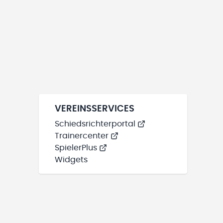
VEREINSSERVICES
Schiedsrichterportal
Trainercenter
SpielerPlus
Widgets