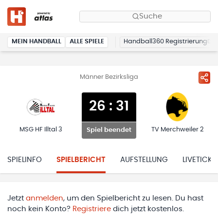
Suche
MEIN HANDBALL
ALLE SPIELE
Handball360 Registrierung
Männer Bezirksliga
26
:
31
MSG HF Illtal 3
TV Merchweiler 2
Spiel beendet
SPIELINFO
SPIELBERICHT
AUFSTELLUNG
LIVETICKE
Jetzt
anmelden
, um den Spielbericht zu lesen. Du hast
noch kein Konto?
Registriere
dich jetzt kostenlos.