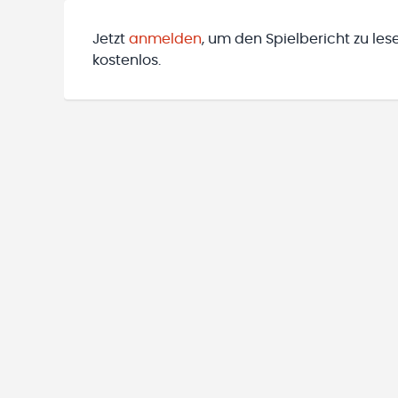
Jetzt
anmelden
, um den Spielbericht zu les
kostenlos.