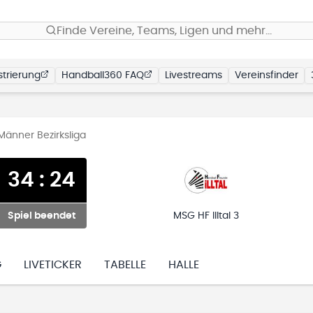
Finde Vereine, Teams, Ligen und mehr…
trierung
Handball360 FAQ
Livestreams
Vereinsfinder
Männer Bezirksliga
34
:
24
Spiel beendet
MSG HF Illtal 3
G
LIVETICKER
TABELLE
HALLE