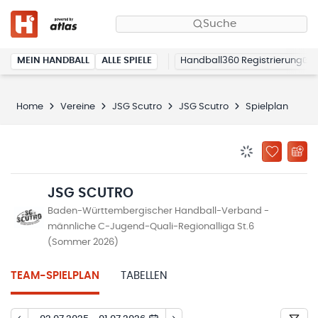
Suche
MEIN HANDBALL
ALLE SPIELE
Handball360 Registrierung
Home
Vereine
JSG Scutro
JSG Scutro
Spielplan
BENACHRICHTIG
ZU „MEINE
JSG SCUTRO
Baden-Württembergischer Handball-Verband -
männliche C-Jugend-Quali-Regionalliga St.6
(Sommer 2026)
TEAM-SPIELPLAN
TABELLEN