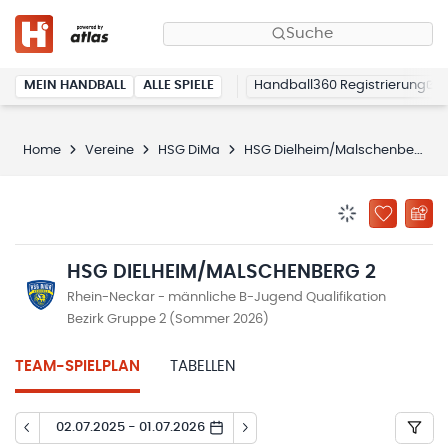
Suche
MEIN HANDBALL
ALLE SPIELE
Handball360 Registrierung
Home
Vereine
HSG DiMa
HSG Dielheim/Malschenberg 2
BENACHRICHTIG
ZU „MEINE
HSG DIELHEIM/MALSCHENBERG 2
Rhein-Neckar - männliche B-Jugend Qualifikation
Bezirk Gruppe 2 (Sommer 2026)
TEAM-SPIELPLAN
TABELLEN
02.07.2025 - 01.07.2026