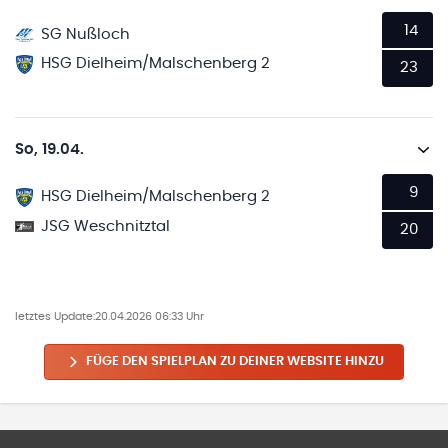
14
SG Nußloch
HSG Dielheim/Malschenberg 2
23
So, 19.04.
9
HSG Dielheim/Malschenberg 2
JSG Weschnitztal
20
letztes Update:
20.04.2026 06:33 Uhr
FÜGE DEN SPIELPLAN ZU DEINER WEBSITE HINZU