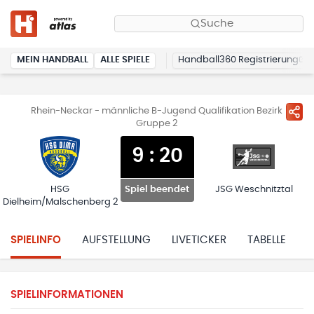
Suche
MEIN HANDBALL
ALLE SPIELE
Handball360 Registrierung
Rhein-Neckar - männliche B-Jugend Qualifikation Bezirk
Gruppe 2
9
:
20
HSG
JSG Weschnitztal
Spiel beendet
Dielheim/Malschenberg 2
SPIELINFO
AUFSTELLUNG
LIVETICKER
TABELLE
H
SPIELINFORMATIONEN