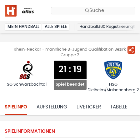
Suche
MEIN HANDBALL
ALLE SPIELE
Handball360 Registrierung
Rhein-Neckar - männliche B-Jugend Qualifikation Bezirk
Gruppe 2
21
:
19
SG Schwarzbachtal
HSG
Spiel beendet
Dielheim/Malschenberg 2
SPIELINFO
AUFSTELLUNG
LIVETICKER
TABELLE
H
SPIELINFORMATIONEN