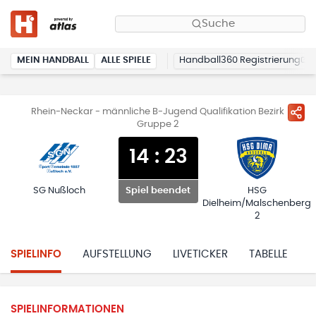
Suche
MEIN HANDBALL
ALLE SPIELE
Handball360 Registrierung
Rhein-Neckar - männliche B-Jugend Qualifikation Bezirk
Gruppe 2
14
:
23
SG Nußloch
HSG
Spiel beendet
Dielheim/Malschenberg
2
SPIELINFO
AUFSTELLUNG
LIVETICKER
TABELLE
H
SPIELINFORMATIONEN