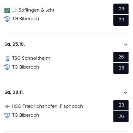
28
JH Söflingen & Lehr
TG Biberach
29
Sa, 25.10.
26
TSG Schnaitheim
TG Biberach
28
Sa, 08.11.
28
HSG Friedrichshafen-Fischbach
TG Biberach
26