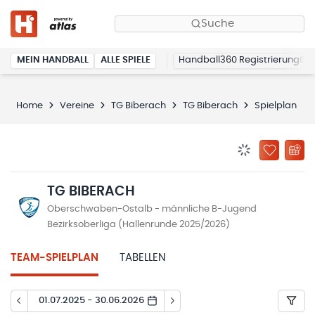
Suche
MEIN HANDBALL
ALLE SPIELE
Handball360 Registrierung
Home
Vereine
TG Biberach
TG Biberach
Spielplan
BENACHRICHTIG
ZU „MEINE
TG BIBERACH
Oberschwaben-Ostalb - männliche B-Jugend
Bezirksoberliga (Hallenrunde 2025/2026)
TEAM-SPIELPLAN
TABELLEN
01.07.2025 - 30.06.2026