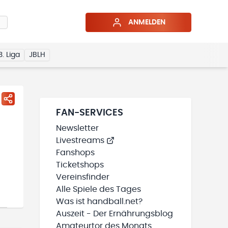
ANMELDEN
3. Liga
JBLH
FAN-SERVICES
Newsletter
Livestreams
Fanshops
Ticketshops
Vereinsfinder
Alle Spiele des Tages
Was ist handball.net?
Auszeit - Der Ernährungsblog
Amateurtor des Monats