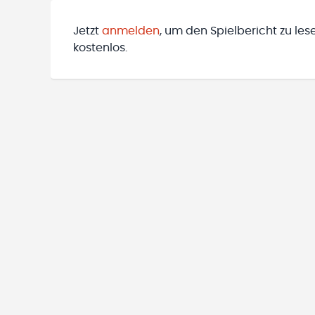
Jetzt
anmelden
, um den Spielbericht zu les
kostenlos.