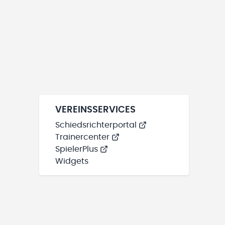
VEREINSSERVICES
Schiedsrichterportal
Trainercenter
SpielerPlus
Widgets