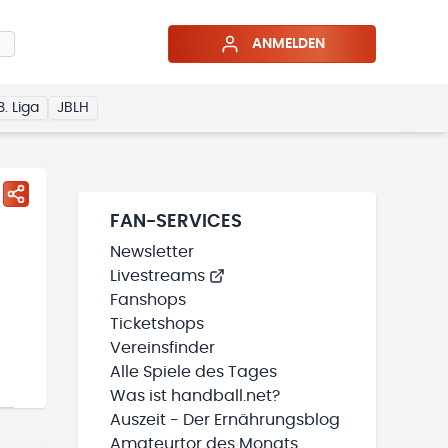
ANMELDEN
3. Liga
JBLH
FAN-SERVICES
Newsletter
Livestreams
Fanshops
Ticketshops
Vereinsfinder
Alle Spiele des Tages
Was ist handball.net?
Auszeit - Der Ernährungsblog
Amateurtor des Monats