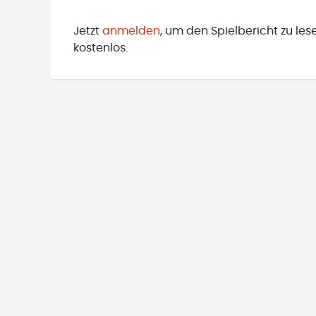
Jetzt
anmelden
, um den Spielbericht zu les
kostenlos.