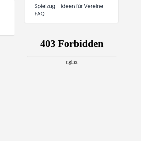
Spielzug - Ideen für Vereine
FAQ