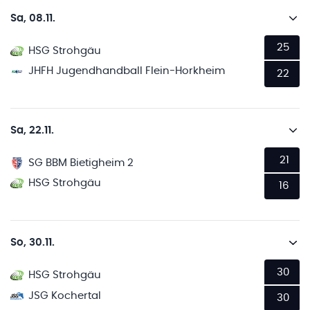
Sa, 08.11.
25
HSG Strohgäu
JHFH Jugendhandball Flein-Horkheim
22
Sa, 22.11.
21
SG BBM Bietigheim 2
HSG Strohgäu
16
So, 30.11.
30
HSG Strohgäu
JSG Kochertal
30