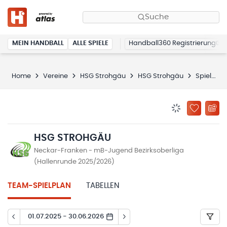
Suche
MEIN HANDBALL
ALLE SPIELE
Handball360 Registrierung
Home
Vereine
HSG Strohgäu
HSG Strohgäu
Spielplan
BENACHRICHTIG
ZU „MEINE
HSG STROHGÄU
Neckar-Franken - mB-Jugend Bezirksoberliga
(Hallenrunde 2025/2026)
TEAM-SPIELPLAN
TABELLEN
01.07.2025 - 30.06.2026