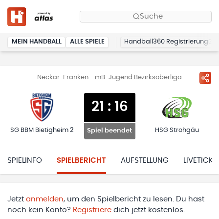
Suche
MEIN HANDBALL
ALLE SPIELE
Handball360 Registrierung
Neckar-Franken - mB-Jugend Bezirksoberliga
21
:
16
SG BBM Bietigheim 2
HSG Strohgäu
Spiel beendet
SPIELINFO
SPIELBERICHT
AUFSTELLUNG
LIVETICKE
Jetzt
anmelden
, um den Spielbericht zu lesen. Du hast
noch kein Konto?
Registriere
dich jetzt kostenlos.