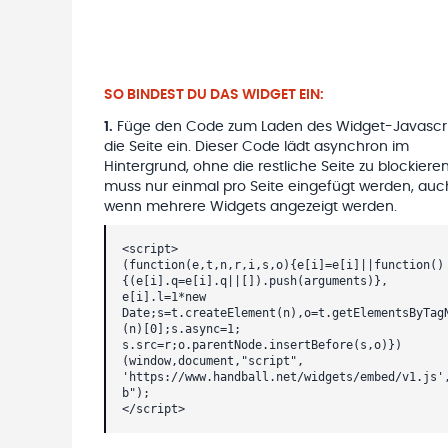
SO BINDEST DU DAS WIDGET EIN:
1
.
Füge den Code zum Laden des Widget-Javascri
die Seite ein. Dieser Code lädt asynchron im
Hintergrund, ohne die restliche Seite zu blockieren
muss nur einmal pro Seite eingefügt werden, auc
wenn mehrere Widgets angezeigt werden.
<script>
(function(e,t,n,r,i,s,o){e[i]=e[i]||function()
{(e[i].q=e[i].q||[]).push(arguments)},
e[i].l=1*new
Date;s=t.createElement(n),o=t.getElementsByTag
(n)[0];s.async=1;
s.src=r;o.parentNode.insertBefore(s,o)})
(window,document,"script",
'https://www.handball.net/widgets/embed/v1.js'
b");
</script>