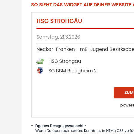
SO SIEHT DAS WIDGET AUF DEINER WEBSITE A
HSG STROHGÄU
Samstag, 21.3.2026
Neckar-Franken - mB-Jugend Bezirksobe
HSG Strohgäu
SG BBM Bietigheim 2
ZUM
powere
*
Eigenes Design gewünscht?
Wenn Du über rudimentäre Kenntniss in HTML/CSS verfügs