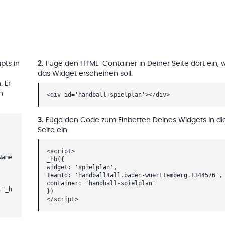
pts in
2
.
Füge den HTML-Container in Deiner Seite dort ein, 
das Widget erscheinen soll.
. Er
h
<div id='handball-spielplan'></div>
3
.
Füge den Code zum Einbetten Deines Widgets in di
Seite ein.
<script>
Name
_hb({
widget: 'spielplan',
teamId: 'handball4all.baden-wuerttemberg.1344576',
container: 'handball-spielplan'
,"_h
})
</script>