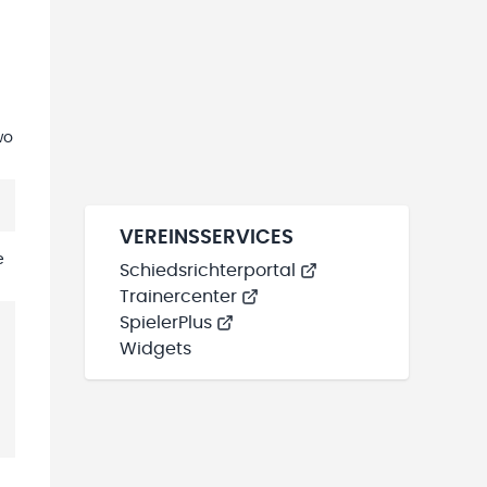
wo
VEREINSSERVICES
e
Schiedsrichterportal
Trainercenter
SpielerPlus
Widgets