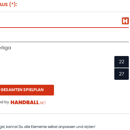
US (*):
rliga
22
27
 GESAMTEN SPIELPLAN
d by
t, kannst Du alle Elemente selbst anpassen und stylen!