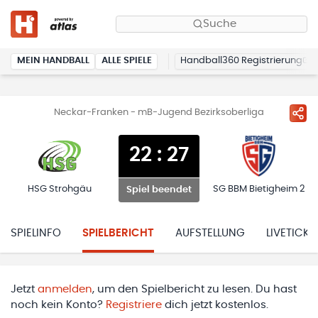
Suche
MEIN HANDBALL
ALLE SPIELE
Handball360 Registrierung
Neckar-Franken - mB-Jugend Bezirksoberliga
22
:
27
HSG Strohgäu
SG BBM Bietigheim 2
Spiel beendet
SPIELINFO
SPIELBERICHT
AUFSTELLUNG
LIVETICKE
Jetzt
anmelden
, um den Spielbericht zu lesen. Du hast
noch kein Konto?
Registriere
dich jetzt kostenlos.