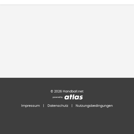
©
2026
Handball.net
Impressum
|
Datenschutz
|
Nutzungsbedingungen