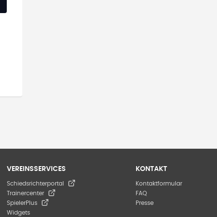
VEREINSSERVICES
KONTAKT
Schiedsrichterportal
Kontaktformular
Trainercenter
FAQ
SpielerPlus
Presse
Widgets