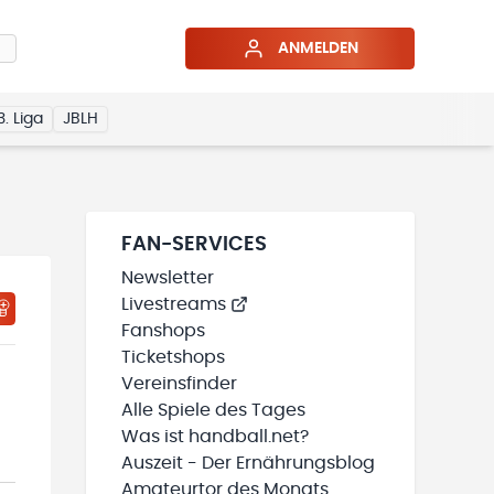
ANMELDEN
3. Liga
JBLH
FAN-SERVICES
Newsletter
Livestreams
HTIGUNGSSTATUS WIRD GELADEN
MEINE TEAMS“ HINZUFÜGEN
Fanshops
Ticketshops
Vereinsfinder
Alle Spiele des Tages
Was ist handball.net?
Auszeit - Der Ernährungsblog
Amateurtor des Monats