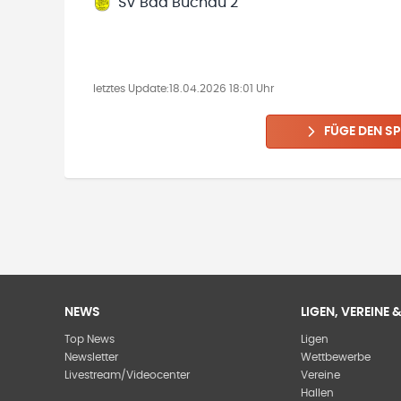
SV Bad Buchau 2
letztes Update:
18.04.2026 18:01 Uhr
FÜGE DEN SP
NEWS
LIGEN, VEREINE
Top News
Ligen
Newsletter
Wettbewerbe
Livestream/Videocenter
Vereine
Hallen