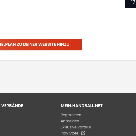
17
IELPLAN ZU DEINER WEBSITE HINZU
 & VERBÄNDE
MEIN.HANDBALL.NET
Registrieren
Anmelden
Exklusive Vorteile
Play Store