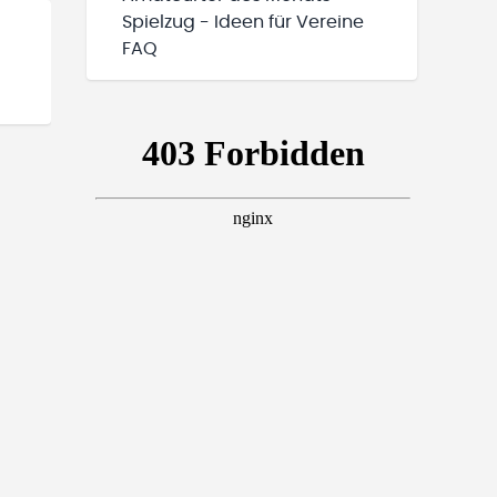
Spielzug - Ideen für Vereine
FAQ