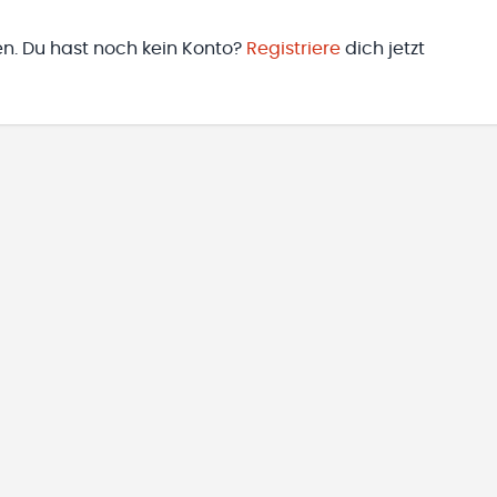
en. Du hast noch kein Konto?
Registriere
dich jetzt