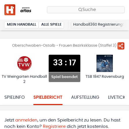
Suche
MEIN HANDBALL
ALLE SPIELE
Handball360 Registrierung
Oberschwaben-Ostalb - Frauen Bezirksklasse (Staffel 3)
33
:
17
TV Weingarten Handball
TSB 1847 Ravensburg
Spiel beendet
2
SPIELINFO
SPIELBERICHT
AUFSTELLUNG
LIVETICKE
Jetzt
anmelden
, um den Spielbericht zu lesen. Du hast
noch kein Konto?
Registriere
dich jetzt kostenlos.