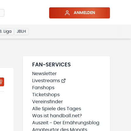
ANMELDEN
3. Liga
JBLH
FAN-SERVICES
Newsletter
Livestreams
HTIGUNGSSTATUS WIRD GELADEN
MEINE TEAMS“ HINZUFÜGEN
Fanshops
Ticketshops
Vereinsfinder
Alle Spiele des Tages
Was ist handball.net?
Auszeit - Der Ernährungsblog
Amateurtor des Monats