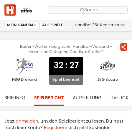
Suche
MEIN HANDBALL
ALLE SPIELE
Handball360 Registrierung
Baden-Württembergischer Handball-Verband -
männliche C-Jugend Oberliga-Staffel-1
32
:
27
HSG Dreiland
JSG Scutro
Spiel beendet
SPIELINFO
SPIELBERICHT
AUFSTELLUNG
LIVETICKE
Jetzt
anmelden
, um den Spielbericht zu lesen. Du hast
noch kein Konto?
Registriere
dich jetzt kostenlos.