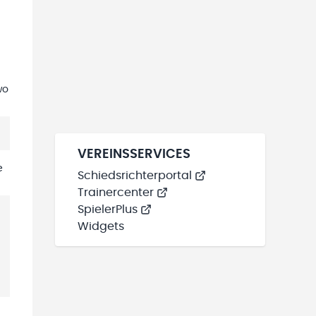
wo
VEREINSSERVICES
e
Schiedsrichterportal
Trainercenter
SpielerPlus
Widgets