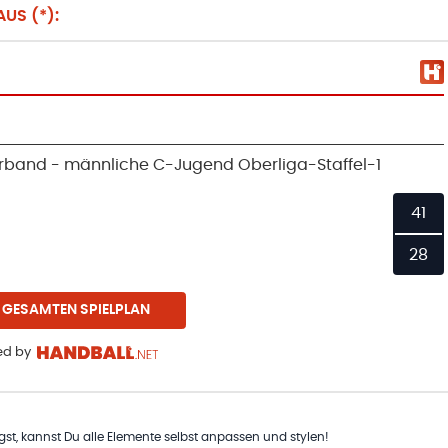
US (*):
band - männliche C-Jugend Oberliga-Staffel-1
41
28
 GESAMTEN SPIELPLAN
d by
t, kannst Du alle Elemente selbst anpassen und stylen!