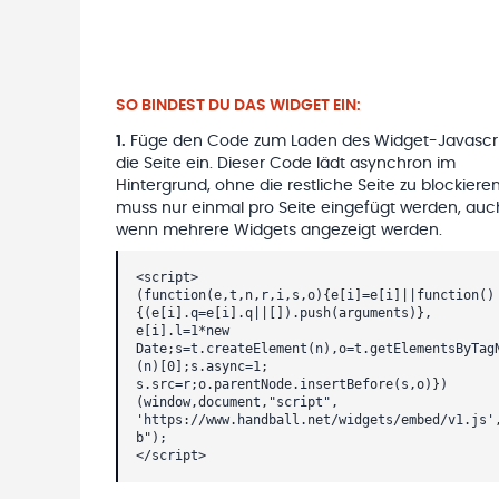
SO BINDEST DU DAS WIDGET EIN:
1
.
Füge den Code zum Laden des Widget-Javascri
die Seite ein. Dieser Code lädt asynchron im
Hintergrund, ohne die restliche Seite zu blockieren
muss nur einmal pro Seite eingefügt werden, auc
wenn mehrere Widgets angezeigt werden.
<script>
(function(e,t,n,r,i,s,o){e[i]=e[i]||function()
{(e[i].q=e[i].q||[]).push(arguments)},
e[i].l=1*new
Date;s=t.createElement(n),o=t.getElementsByTag
(n)[0];s.async=1;
s.src=r;o.parentNode.insertBefore(s,o)})
(window,document,"script",
'https://www.handball.net/widgets/embed/v1.js'
b");
</script>