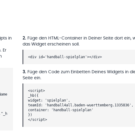
pts in
2
.
Füge den HTML-Container in Deiner Seite dort ein, 
das Widget erscheinen soll.
. Er
h
<div id='handball-spielplan'></div>
3
.
Füge den Code zum Einbetten Deines Widgets in di
Seite ein.
<script>
Name
_hb({
widget: 'spielplan',
teamId: 'handball4all.baden-wuerttemberg.1335836',
container: 'handball-spielplan'
,"_h
})
</script>