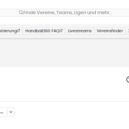
Finde Vereine, Teams, Ligen und mehr…
trierung
Handball360 FAQ
Livestreams
Vereinsfinder
MÄNNLICHE C-JUGEND OBERLIGA-STAFFEL-1 (HALLENRUNDE 2025/2026)