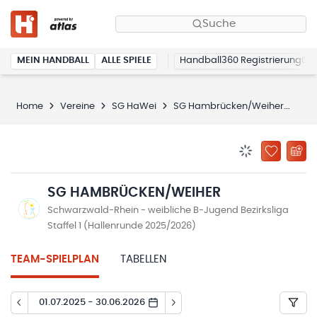
Suche
MEIN HANDBALL
ALLE SPIELE
Handball360 Registrierung
Home
Vereine
SG HaWei
SG Hambrücken/Weiher
Spi
BENACHRICHTIG
ZU „MEINE
SG HAMBRÜCKEN/WEIHER
Schwarzwald-Rhein - weibliche B-Jugend Bezirksliga
Staffel 1 (Hallenrunde 2025/2026)
TEAM-SPIELPLAN
TABELLEN
01.07.2025 - 30.06.2026