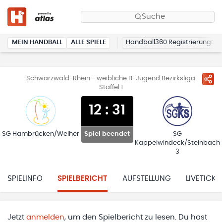
Suche
MEIN HANDBALL
ALLE SPIELE
Handball360 Registrierung
Schwarzwald-Rhein - weibliche B-Jugend Bezirksliga
Staffel 1
12
:
31
SG Hambrücken/Weiher
SG
Spiel beendet
Kappelwindeck/Steinbach
3
SPIELINFO
SPIELBERICHT
AUFSTELLUNG
LIVETICKE
Jetzt
anmelden
, um den Spielbericht zu lesen. Du hast