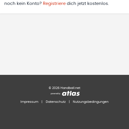
noch kein Konto?
Registriere
dich jetzt kostenlos.
©
2026
Handball.net
Impressum
|
Datenschutz
|
Nutzungsbedingungen