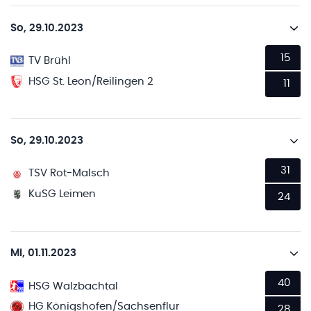
So, 29.10.2023
15
TV Brühl
HSG St. Leon/Reilingen 2
11
So, 29.10.2023
31
TSV Rot-Malsch
KuSG Leimen
24
Mi, 01.11.2023
40
HSG Walzbachtal
HG Königshofen/Sachsenflur
28