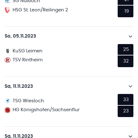
SG Nußloch
HSG St. Leon/Reilingen 2
19
So, 05.11.2023
25
KuSG Leimen
TSV Rintheim
32
Sa, 11.11.2023
33
TSG Wiesloch
HG Königshofen/Sachsenflur
23
Sa, 11.11.2023