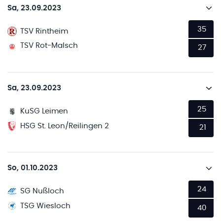
Sa, 23.09.2023
35
TSV Rintheim
TSV Rot-Malsch
27
Sa, 23.09.2023
25
KuSG Leimen
HSG St. Leon/Reilingen 2
21
So, 01.10.2023
24
SG Nußloch
TSG Wiesloch
40