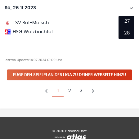
So, 26.11.2023
27
TSV Rot-Malsch
HSG Walzbachtal
28
letztes Update:
14.07.2024 01:09 Uhr
FÜGE DEN SPIELPLAN
DER LIGA
ZU DEINER WEBSEITE HINZU
1
2
3
Zurück
Weiter
©
2026
Handball.net