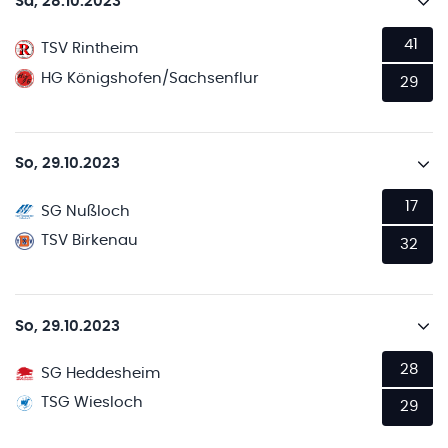
Sa, 28.10.2023
41
TSV Rintheim
HG Königshofen/Sachsenflur
29
So, 29.10.2023
17
SG Nußloch
TSV Birkenau
32
So, 29.10.2023
28
SG Heddesheim
TSG Wiesloch
29