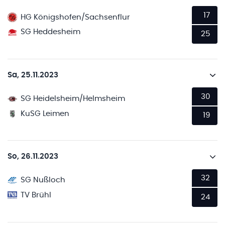
17
HG Königshofen/Sachsenflur
SG Heddesheim
25
Sa, 25.11.2023
30
SG Heidelsheim/Helmsheim
KuSG Leimen
19
So, 26.11.2023
32
SG Nußloch
TV Brühl
24