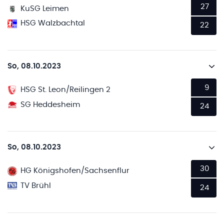
27
KuSG Leimen
HSG Walzbachtal
22
So, 08.10.2023
9
HSG St. Leon/Reilingen 2
SG Heddesheim
24
So, 08.10.2023
30
HG Königshofen/Sachsenflur
TV Brühl
24