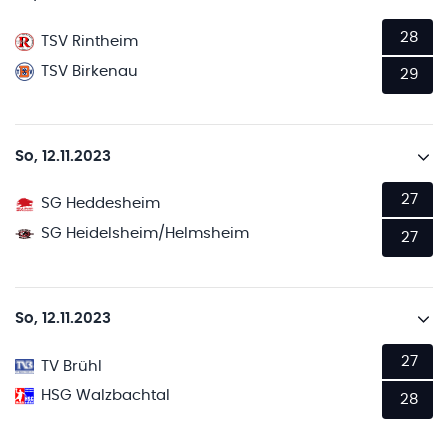
28
TSV Rintheim
TSV Birkenau
29
So, 12.11.2023
27
SG Heddesheim
SG Heidelsheim/Helmsheim
27
So, 12.11.2023
27
TV Brühl
HSG Walzbachtal
28