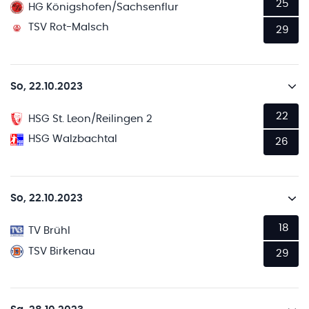
25
HG Königshofen/Sachsenflur
TSV Rot-Malsch
29
So, 22.10.2023
22
HSG St. Leon/Reilingen 2
HSG Walzbachtal
26
So, 22.10.2023
18
TV Brühl
TSV Birkenau
29