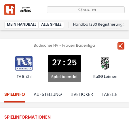
Suche
MEIN HANDBALL
ALLE SPIELE
Handball360 Registrierung
Badischer HV - Frauen Badenliga
27
:
25
TV Brühl
KuSG Leimen
Spiel beendet
SPIELINFO
AUFSTELLUNG
LIVETICKER
TABELLE
H
SPIELINFORMATIONEN