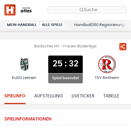
Suche
MEIN HANDBALL
ALLE SPIELE
Handball360 Registrierung
Badischer HV - Frauen Badenliga
25
:
32
KuSG Leimen
TSV Rintheim
Spiel beendet
SPIELINFO
AUFSTELLUNG
LIVETICKER
TABELLE
H
SPIELINFORMATIONEN