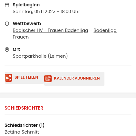
Spielbeginn
Sonntag, 05.11.2023 - 18:00 Uhr
Wettbewerb
Badischer HV - Frauen Badenliga
–
Badenliga
Frauen
Ort
Sportparkhalle
(
Leimen
)
SPIEL TEILEN
KALENDER ABONNIEREN
SCHIEDSRICHTER
Schiedsrichter (1)
Bettina
Schmitt