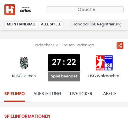
Suche
MEIN HANDBALL
ALLE SPIELE
Handball360 Registrierung
Badischer HV - Frauen Badenliga
27
:
22
KuSG Leimen
HSG Walzbachtal
Spiel beendet
SPIELINFO
AUFSTELLUNG
LIVETICKER
TABELLE
H
SPIELINFORMATIONEN