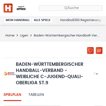
Suche
MEIN HANDBALL
ALLE SPIELE
Handball360 Registrierung
Home
Ligen
Baden-Württembergischer Handball-Verband - weibliche C-Jugend-Quali-Oberliga St.9
BADEN-WÜRTTEMBERGISCHER
HANDBALL-VERBAND -
2025/26
WEIBLICHE C-JUGEND-QUALI-
OBERLIGA ST.9
SPIELPLAN
TABELLEN