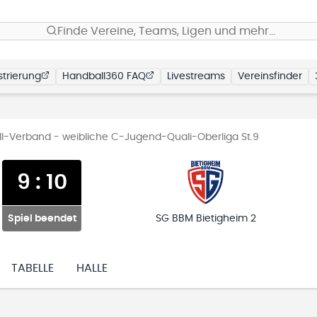
Finde Vereine, Teams, Ligen und mehr…
trierung
Handball360 FAQ
Livestreams
Vereinsfinder
-Verband - weibliche C-Jugend-Quali-Oberliga St.9
9
:
10
Spiel beendet
SG BBM Bietigheim 2
TABELLE
HALLE