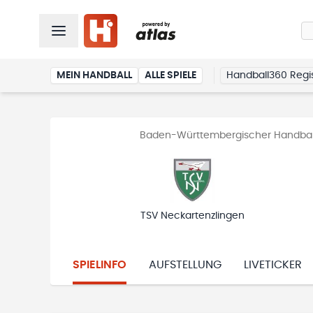
MEIN HANDBALL
ALLE SPIELE
Handball360 Regis
Baden-Württembergischer Handball
TSV Neckartenzlingen
SPIELINFO
AUFSTELLUNG
LIVETICKER