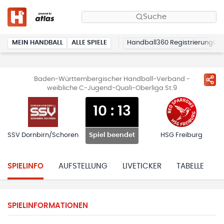
Suche
MEIN HANDBALL
ALLE SPIELE
Handball360 Registrierung
Baden-Württembergischer Handball-Verband -
weibliche C-Jugend-Quali-Oberliga St.9
10
:
13
SSV Dornbirn/Schoren
HSG Freiburg
Spiel beendet
SPIELINFO
AUFSTELLUNG
LIVETICKER
TABELLE
H
SPIELINFORMATIONEN