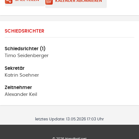
KALENDER ABONNIEREN
SCHIEDSRICHTER
Schiedsrichter (1)
Timo
Seidenberger
Sekretär
Katrin
Soehner
Zeitnehmer
Alexander
Keil
letztes Update:
13.05.2026 17:03 Uhr
©
2026
Handball.net